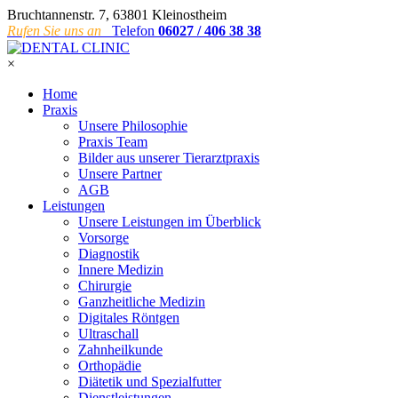
Bruchtannenstr. 7, 63801 Kleinostheim
Rufen Sie uns an
Telefon
06027 / 406 38 38
×
Home
Praxis
Unsere Philosophie
Praxis Team
Bilder aus unserer Tierarztpraxis
Unsere Partner
AGB
Leistungen
Unsere Leistungen im Überblick
Vorsorge
Diagnostik
Innere Medizin
Chirurgie
Ganzheitliche Medizin
Digitales Röntgen
Ultraschall
Zahnheilkunde
Orthopädie
Diätetik und Spezialfutter
Dienstleistungen