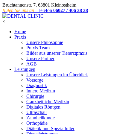
Bruchtannenstr. 7, 63801 Kleinostheim
Rufen Sie uns an
Telefon
06027 / 406 38 38
×
Home
Praxis
Unsere Philosophie
Praxis Team
Bilder aus unserer Tierarztpraxis
Unsere Partner
AGB
Leistungen
Unsere Leistungen im Überblick
Vorsorge
Diagnostik
Innere Medizin
Chirurgie
Ganzheitliche Medizin
Digitales Röntgen
Ultraschall
Zahnheilkunde
Orthopädie
Diätetik und Spezialfutter
Dienstleistungen