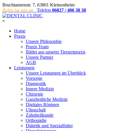
Bruchtannenstr. 7, 63801 Kleinostheim
Rufen Sie uns an
Telefon
06027 / 406 38 38
×
Home
Praxis
Unsere Philosophie
Praxis Team
Bilder aus unserer Tierarztpraxis
Unsere Partner
AGB
Leistungen
Unsere Leistungen im Überblick
Vorsorge
Diagnostik
Innere Medizin
Chirurgie
Ganzheitliche Medizin
Digitales Röntgen
Ultraschall
Zahnheilkunde
Orthopädie
Diätetik und Spezialfutter
Dienstleistungen