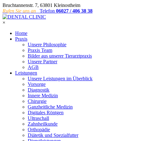
Bruchtannenstr. 7, 63801 Kleinostheim
Rufen Sie uns an
Telefon
06027 / 406 38 38
×
Home
Praxis
Unsere Philosophie
Praxis Team
Bilder aus unserer Tierarztpraxis
Unsere Partner
AGB
Leistungen
Unsere Leistungen im Überblick
Vorsorge
Diagnostik
Innere Medizin
Chirurgie
Ganzheitliche Medizin
Digitales Röntgen
Ultraschall
Zahnheilkunde
Orthopädie
Diätetik und Spezialfutter
Dienstleistungen