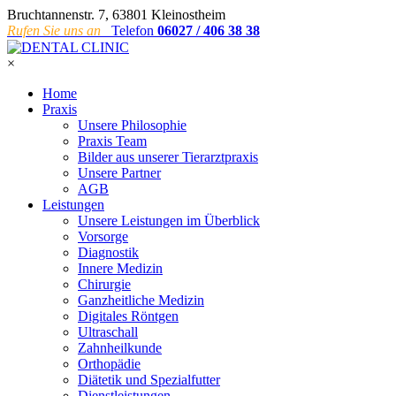
Bruchtannenstr. 7, 63801 Kleinostheim
Rufen Sie uns an
Telefon
06027 / 406 38 38
×
Home
Praxis
Unsere Philosophie
Praxis Team
Bilder aus unserer Tierarztpraxis
Unsere Partner
AGB
Leistungen
Unsere Leistungen im Überblick
Vorsorge
Diagnostik
Innere Medizin
Chirurgie
Ganzheitliche Medizin
Digitales Röntgen
Ultraschall
Zahnheilkunde
Orthopädie
Diätetik und Spezialfutter
Dienstleistungen