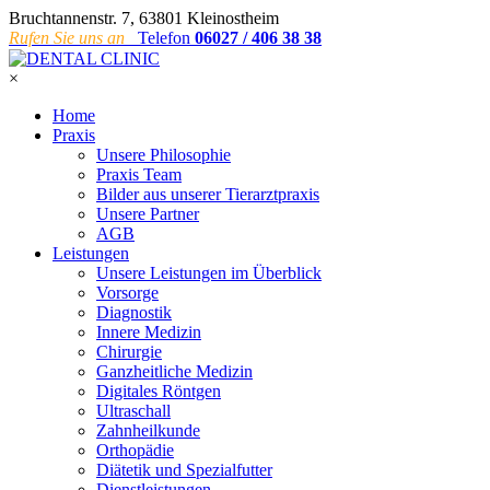
Bruchtannenstr. 7, 63801 Kleinostheim
Rufen Sie uns an
Telefon
06027 / 406 38 38
×
Home
Praxis
Unsere Philosophie
Praxis Team
Bilder aus unserer Tierarztpraxis
Unsere Partner
AGB
Leistungen
Unsere Leistungen im Überblick
Vorsorge
Diagnostik
Innere Medizin
Chirurgie
Ganzheitliche Medizin
Digitales Röntgen
Ultraschall
Zahnheilkunde
Orthopädie
Diätetik und Spezialfutter
Dienstleistungen