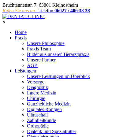
Bruchtannenstr. 7, 63801 Kleinostheim
Rufen Sie uns an
Telefon
06027 / 406 38 38
×
Home
Praxis
Unsere Philosophie
Praxis Team
Bilder aus unserer Tierarztpraxis
Unsere Partner
AGB
Leistungen
Unsere Leistungen im Überblick
Vorsorge
Diagnostik
Innere Medizin
Chirurgie
Ganzheitliche Medizin
Digitales Röntgen
Ultraschall
Zahnheilkunde
Orthopädie
Diätetik und Spezialfutter
Dienstleistungen