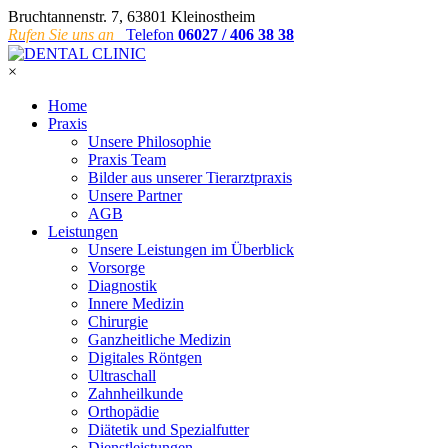
Bruchtannenstr. 7, 63801 Kleinostheim
Rufen Sie uns an
Telefon
06027 / 406 38 38
×
Home
Praxis
Unsere Philosophie
Praxis Team
Bilder aus unserer Tierarztpraxis
Unsere Partner
AGB
Leistungen
Unsere Leistungen im Überblick
Vorsorge
Diagnostik
Innere Medizin
Chirurgie
Ganzheitliche Medizin
Digitales Röntgen
Ultraschall
Zahnheilkunde
Orthopädie
Diätetik und Spezialfutter
Dienstleistungen