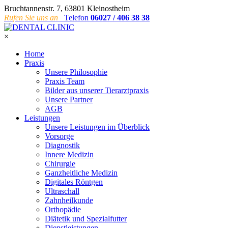
Bruchtannenstr. 7, 63801 Kleinostheim
Rufen Sie uns an
Telefon
06027 / 406 38 38
×
Home
Praxis
Unsere Philosophie
Praxis Team
Bilder aus unserer Tierarztpraxis
Unsere Partner
AGB
Leistungen
Unsere Leistungen im Überblick
Vorsorge
Diagnostik
Innere Medizin
Chirurgie
Ganzheitliche Medizin
Digitales Röntgen
Ultraschall
Zahnheilkunde
Orthopädie
Diätetik und Spezialfutter
Dienstleistungen