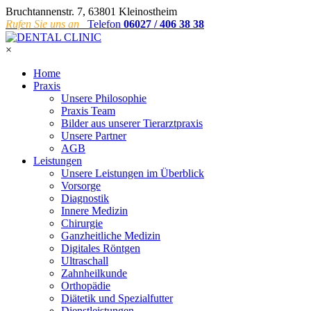
Bruchtannenstr. 7, 63801 Kleinostheim
Rufen Sie uns an
Telefon
06027 / 406 38 38
×
Home
Praxis
Unsere Philosophie
Praxis Team
Bilder aus unserer Tierarztpraxis
Unsere Partner
AGB
Leistungen
Unsere Leistungen im Überblick
Vorsorge
Diagnostik
Innere Medizin
Chirurgie
Ganzheitliche Medizin
Digitales Röntgen
Ultraschall
Zahnheilkunde
Orthopädie
Diätetik und Spezialfutter
Dienstleistungen