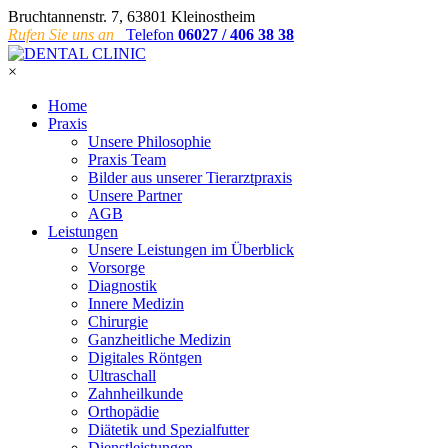
Bruchtannenstr. 7, 63801 Kleinostheim
Rufen Sie uns an
Telefon
06027 / 406 38 38
×
Home
Praxis
Unsere Philosophie
Praxis Team
Bilder aus unserer Tierarztpraxis
Unsere Partner
AGB
Leistungen
Unsere Leistungen im Überblick
Vorsorge
Diagnostik
Innere Medizin
Chirurgie
Ganzheitliche Medizin
Digitales Röntgen
Ultraschall
Zahnheilkunde
Orthopädie
Diätetik und Spezialfutter
Dienstleistungen