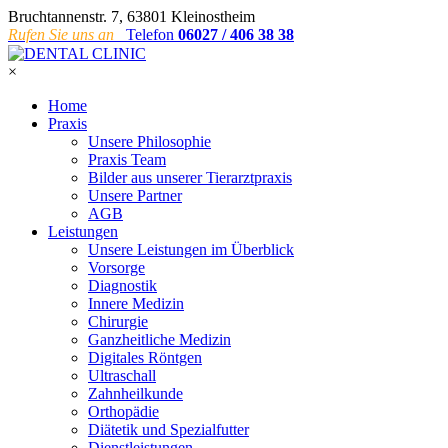
Bruchtannenstr. 7, 63801 Kleinostheim
Rufen Sie uns an
Telefon
06027 / 406 38 38
×
Home
Praxis
Unsere Philosophie
Praxis Team
Bilder aus unserer Tierarztpraxis
Unsere Partner
AGB
Leistungen
Unsere Leistungen im Überblick
Vorsorge
Diagnostik
Innere Medizin
Chirurgie
Ganzheitliche Medizin
Digitales Röntgen
Ultraschall
Zahnheilkunde
Orthopädie
Diätetik und Spezialfutter
Dienstleistungen