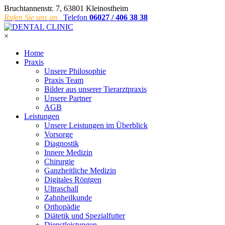
Bruchtannenstr. 7, 63801 Kleinostheim
Rufen Sie uns an
Telefon
06027 / 406 38 38
×
Home
Praxis
Unsere Philosophie
Praxis Team
Bilder aus unserer Tierarztpraxis
Unsere Partner
AGB
Leistungen
Unsere Leistungen im Überblick
Vorsorge
Diagnostik
Innere Medizin
Chirurgie
Ganzheitliche Medizin
Digitales Röntgen
Ultraschall
Zahnheilkunde
Orthopädie
Diätetik und Spezialfutter
Dienstleistungen