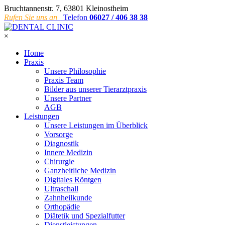
Bruchtannenstr. 7, 63801 Kleinostheim
Rufen Sie uns an
Telefon
06027 / 406 38 38
×
Home
Praxis
Unsere Philosophie
Praxis Team
Bilder aus unserer Tierarztpraxis
Unsere Partner
AGB
Leistungen
Unsere Leistungen im Überblick
Vorsorge
Diagnostik
Innere Medizin
Chirurgie
Ganzheitliche Medizin
Digitales Röntgen
Ultraschall
Zahnheilkunde
Orthopädie
Diätetik und Spezialfutter
Dienstleistungen