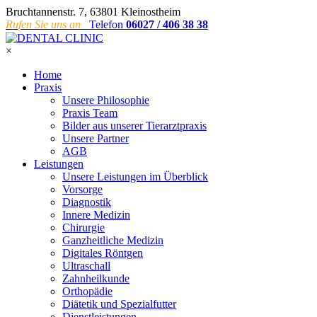
Bruchtannenstr. 7, 63801 Kleinostheim
Rufen Sie uns an
Telefon
06027 / 406 38 38
×
Home
Praxis
Unsere Philosophie
Praxis Team
Bilder aus unserer Tierarztpraxis
Unsere Partner
AGB
Leistungen
Unsere Leistungen im Überblick
Vorsorge
Diagnostik
Innere Medizin
Chirurgie
Ganzheitliche Medizin
Digitales Röntgen
Ultraschall
Zahnheilkunde
Orthopädie
Diätetik und Spezialfutter
Dienstleistungen