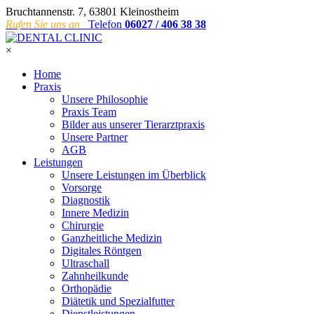
Bruchtannenstr. 7, 63801 Kleinostheim
Rufen Sie uns an
Telefon
06027 / 406 38 38
×
Home
Praxis
Unsere Philosophie
Praxis Team
Bilder aus unserer Tierarztpraxis
Unsere Partner
AGB
Leistungen
Unsere Leistungen im Überblick
Vorsorge
Diagnostik
Innere Medizin
Chirurgie
Ganzheitliche Medizin
Digitales Röntgen
Ultraschall
Zahnheilkunde
Orthopädie
Diätetik und Spezialfutter
Dienstleistungen