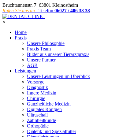
Bruchtannenstr. 7, 63801 Kleinostheim
Rufen Sie uns an
Telefon
06027 / 406 38 38
×
Home
Praxis
Unsere Philosophie
Praxis Team
Bilder aus unserer Tierarztpraxis
Unsere Partner
AGB
Leistungen
Unsere Leistungen im Überblick
Vorsorge
Diagnostik
Innere Medizin
Chirurgie
Ganzheitliche Medizin
Digitales Röntgen
Ultraschall
Zahnheilkunde
Orthopädie
Diätetik und Spezialfutter
Dienstleistungen