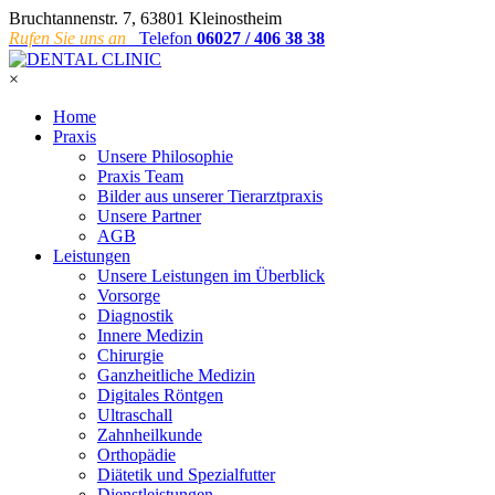
Bruchtannenstr. 7, 63801 Kleinostheim
Rufen Sie uns an
Telefon
06027 / 406 38 38
×
Home
Praxis
Unsere Philosophie
Praxis Team
Bilder aus unserer Tierarztpraxis
Unsere Partner
AGB
Leistungen
Unsere Leistungen im Überblick
Vorsorge
Diagnostik
Innere Medizin
Chirurgie
Ganzheitliche Medizin
Digitales Röntgen
Ultraschall
Zahnheilkunde
Orthopädie
Diätetik und Spezialfutter
Dienstleistungen