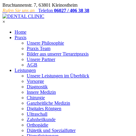
Bruchtannenstr. 7, 63801 Kleinostheim
Rufen Sie uns an
Telefon
06027 / 406 38 38
×
Home
Praxis
Unsere Philosophie
Praxis Team
Bilder aus unserer Tierarztpraxis
Unsere Partner
AGB
Leistungen
Unsere Leistungen im Überblick
Vorsorge
Diagnostik
Innere Medizin
Chirurgie
Ganzheitliche Medizin
Digitales Röntgen
Ultraschall
Zahnheilkunde
Orthopädie
Diätetik und Spezialfutter
Dienstleistungen