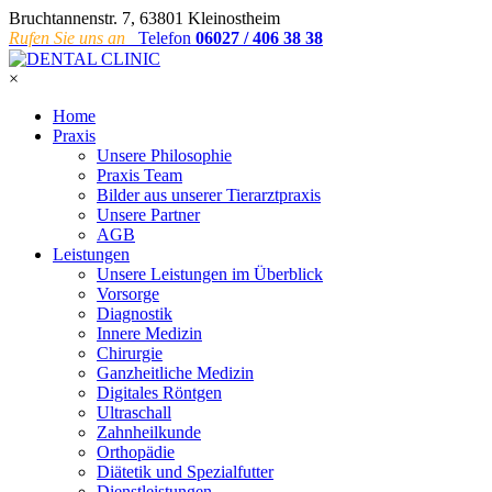
Bruchtannenstr. 7, 63801 Kleinostheim
Rufen Sie uns an
Telefon
06027 / 406 38 38
×
Home
Praxis
Unsere Philosophie
Praxis Team
Bilder aus unserer Tierarztpraxis
Unsere Partner
AGB
Leistungen
Unsere Leistungen im Überblick
Vorsorge
Diagnostik
Innere Medizin
Chirurgie
Ganzheitliche Medizin
Digitales Röntgen
Ultraschall
Zahnheilkunde
Orthopädie
Diätetik und Spezialfutter
Dienstleistungen