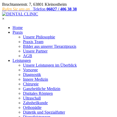
Bruchtannenstr. 7, 63801 Kleinostheim
Rufen Sie uns an
Telefon
06027 / 406 38 38
×
Home
Praxis
Unsere Philosophie
Praxis Team
Bilder aus unserer Tierarztpraxis
Unsere Partner
AGB
Leistungen
Unsere Leistungen im Überblick
Vorsorge
Diagnostik
Innere Medizin
Chirurgie
Ganzheitliche Medizin
Digitales Röntgen
Ultraschall
Zahnheilkunde
Orthopädie
Diätetik und Spezialfutter
Dienstleistungen