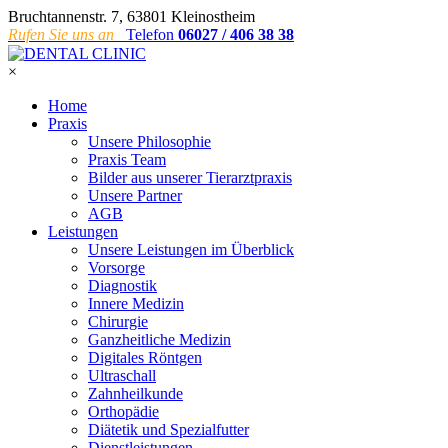
Bruchtannenstr. 7, 63801 Kleinostheim
Rufen Sie uns an
Telefon
06027 / 406 38 38
×
Home
Praxis
Unsere Philosophie
Praxis Team
Bilder aus unserer Tierarztpraxis
Unsere Partner
AGB
Leistungen
Unsere Leistungen im Überblick
Vorsorge
Diagnostik
Innere Medizin
Chirurgie
Ganzheitliche Medizin
Digitales Röntgen
Ultraschall
Zahnheilkunde
Orthopädie
Diätetik und Spezialfutter
Dienstleistungen